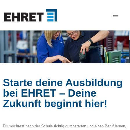
Stellenangebote
Ausbildung bei EHRET
Bewerbungstipps
Starte deine Ausbildung
FAQ
bei EHRET – Deine
Zukunft beginnt hier!
Du möchtest nach der Schule richtig durchstarten und einen Beruf lernen,